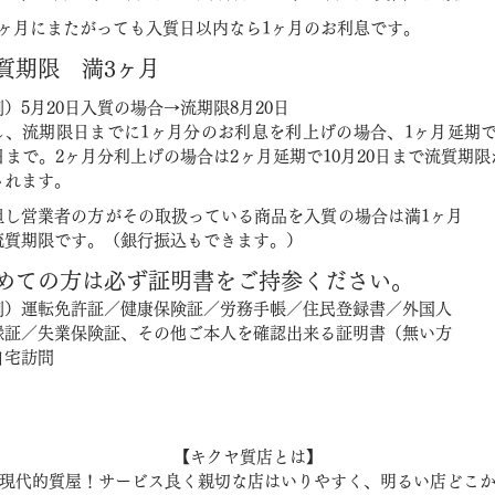
2ヶ月にまたがっても入質日以内なら1ヶ月のお利息です。
質期限 満3ヶ月
例）5月20日入質の場合→流期限8月20日
し、流期限日までに1ヶ月分のお利息を利上げの場合、1ヶ月延期で
0日まで。2ヶ月分利上げの場合は2ヶ月延期で10月20日まで流質期限
されます。
但し営業者の方がその取扱っている商品を入質の場合は満1ヶ月
流質期限です。（銀行振込もできます。）
めての方は必ず証明書をご持参ください。
例）運転免許証／健康保険証／労務手帳／住民登録書／外国人
録証／失業保険証、その他ご本人を確認出来る証明書（無い方
自宅訪問
【キクヤ質店とは】
現代的質屋！サービス良く親切な店はいりやすく、明るい店どこ