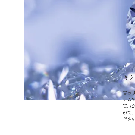
キク
言わ
テム
買取
ので
ださ