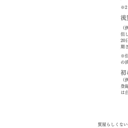
※
流
（
但
2
期
※
の
初
（
登
は
質屋らしくない