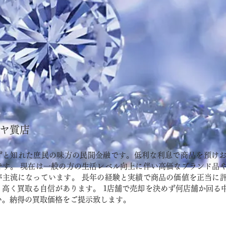
ヤ質店
ずと知れた庶民の味方の民間金融です。低利な利息で商品を預け
です。 現在は一般の方の生活レベル向上に伴い高価なブランド品
が主流になっています。 長年の経験と実績で商品の価値を正当に
、高く買取る自信があります。 1店舗で売却を決めず何店舗か回る
い。納得の買取価格をご提示致します。