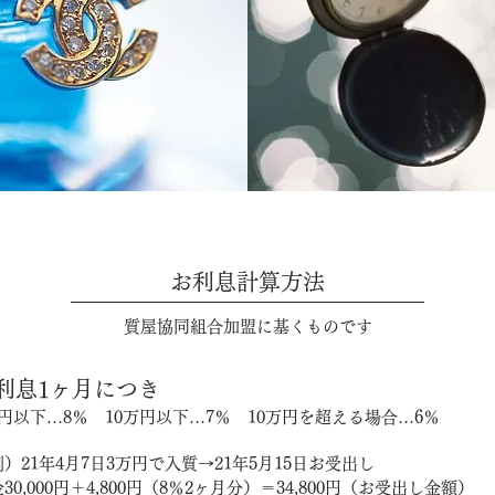
お利息計算方法
質屋協同組合加盟に基くものです
利息1ヶ月につき
万円以下…8％ 10万円以下…7％ 10万円を超える場合…6％
）21年4月7日3万円で入質→21年5月15日お受出し
30,000円＋4,800円（8％2ヶ月分）＝34,800円（お受出し金額）