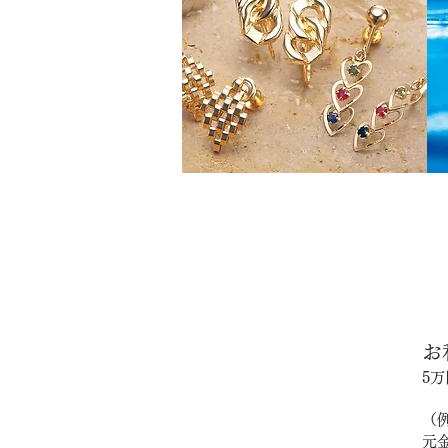
お
5
（例
元金