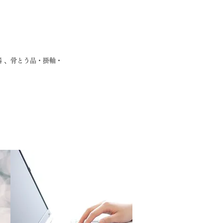
器 、骨とう品・掛軸・